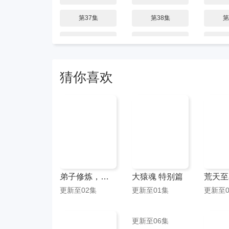
第37集
第38集
第
第43集
第44集
第
第49集
第50集
第
猜你喜欢
第55集
第56集
第
第61集
第62集
第
第67集
第68集
第
第73集
第74集
第
第79集
第80集
第
弟子修炼，我躺平！第二季
大猿魂 特别篇
荒天至
更新至02集
更新至01集
更新至0
第85集
第86集
第
第91集
第92集
第
更新至06集