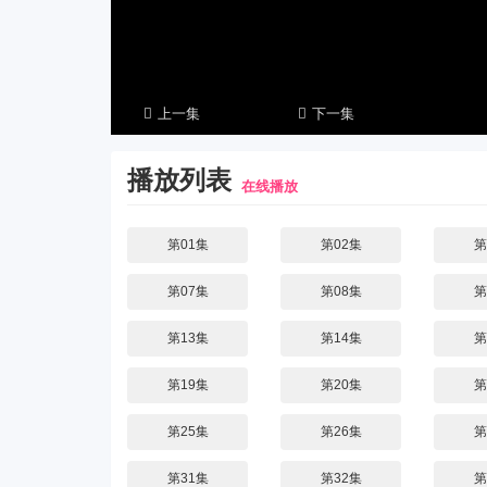
上一集
下一集
播放列表
在线播放
第01集
第02集
第
第07集
第08集
第
第13集
第14集
第
第19集
第20集
第
第25集
第26集
第
第31集
第32集
第