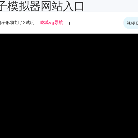
g电子模拟器网站入口
g电子麻将胡了2试玩
吃瓜vg导航
gs动漫
hn动漫
md动漫
uk
视频