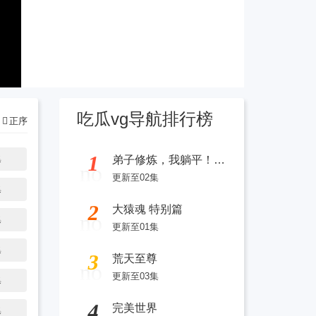
吃瓜vg导航排行榜
正序
1
集
弟子修炼，我躺平！第二季
no
更新至02集
集
2
大猿魂 特别篇
no
集
更新至01集
集
3
荒天至尊
no
更新至03集
集
4
完美世界
集