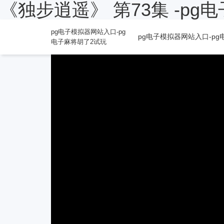
《独步逍遥》 第73集 -p
pg电子模拟器网站入口-pg
pg电子模拟器网站入口-p
电子麻将胡了2试玩