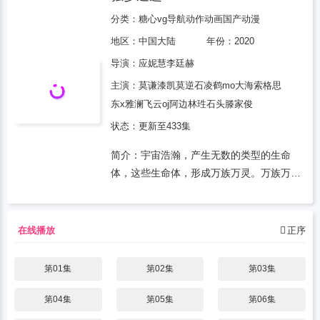
分类：
糖心vg导航
动作
动画
国产动漫
地区：
中国大陆
年份：
2020
导演：
应妮慧
李廷赫
主演：
莫谦
漆凯
莫逆
石凌鹤
mo
大海
索格
思
东
x
雅澜
飞云
oj
阿边
林珄
石头
滕家俊
状态：更新至433集
简介：宇宙浩瀚，产生无数的类型的生命
体，这些生命体，形成万族万灵。万族万灵
尽管种族不同，信仰不同，但一样的就是奢
望得道。任何一个生灵都是道心蒙尘，他们
不甘如此，以修行来悟道而变得强大，甚至
在线播放
正序
永生。天地大道如同
第01集
第02集
第03集
第04集
第05集
第06集