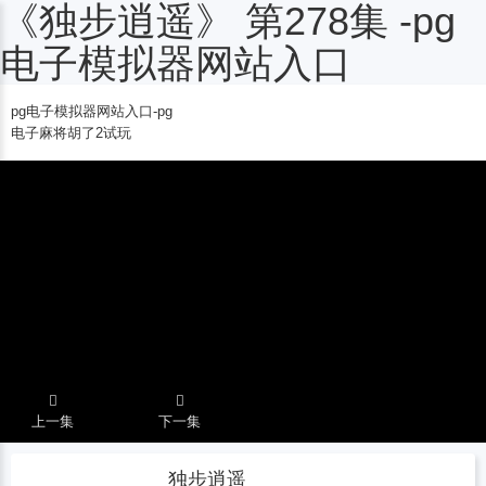
《独步逍遥》 第278集 -pg
电子麻将胡了2试玩
电子模拟器网站入口
pg电子模拟器网站入口-pg
电子麻将胡了2试玩
上一集
下一集
独步逍遥