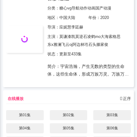
分类：
糖心vg导航
动作
动画
国产动漫
地区：
中国大陆
年份：
2020
导演：
应妮慧
李廷赫
主演：
莫谦
漆凯
莫逆
石凌鹤
mo
大海
索格
思
东
x
雅澜
飞云
oj
阿边
林珄
石头
滕家俊
状态：更新至433集
简介：宇宙浩瀚，产生无数的类型的生命
体，这些生命体，形成万族万灵。万族万灵
尽管种族不同，信仰不同，但一样的就是奢
望得道。任何一个生灵都是道心蒙尘，他们
不甘如此，以修行来悟道而变得强大，甚至
在线播放
正序
永生。天地大道如同
第01集
第02集
第03集
第04集
第05集
第06集