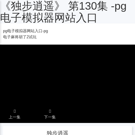
《独步逍遥》 第130集 -pg
电子麻将胡了2试玩
电子模拟器网站入口
pg电子模拟器网站入口-pg
电子麻将胡了2试玩
上一集
下一集
独步逍遥