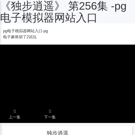
《独步逍遥》 第256集 -pg
电子麻将胡了2试玩
电子模拟器网站入口
pg电子模拟器网站入口-pg
电子麻将胡了2试玩
上一集
下一集
独步逍遥