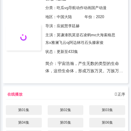
分类：
吃瓜vg导航
动作
动画
国产动漫
地区：
中国大陆
年份：
2020
导演：
应妮慧
李廷赫
主演：
莫谦
漆凯
莫逆
石凌鹤
mo
大海
索格
思
东
x
雅澜
飞云
oj
阿边
林珄
石头
滕家俊
状态：更新至433集
简介：宇宙浩瀚，产生无数的类型的生命
体，这些生命体，形成万族万灵。万族万灵
尽管种族不同，信仰不同，但一样的就是奢
望得道。任何一个生灵都是道心蒙尘，他们
不甘如此，以修行来悟道而变得强大，甚至
在线播放
正序
永生。天地大道如同
第01集
第02集
第03集
第04集
第05集
第06集