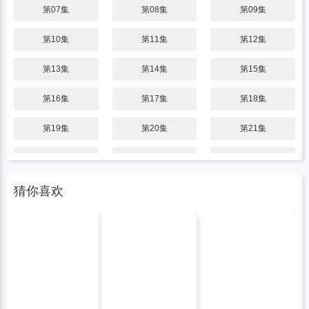
第07集
第08集
第09集
第10集
第11集
第12集
第13集
第14集
第15集
第16集
第17集
第18集
第19集
第20集
第21集
第22集
第23集
第24集
第25集
第26集
第27集
猜你喜欢
第28集
第29集
第30集
第31集
第32集
第33集
第34集
第35集
第36集
第37集
第38集
第39集