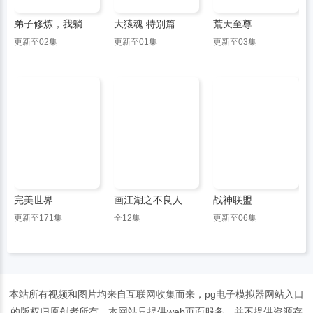
弟子修炼，我躺平！第二季
大猿魂 特别篇
荒天至尊
第40集
第41集
第42集
更新至02集
更新至01集
更新至03集
第43集
第44集
第45集
第46集
第47集
第48集
第49集
第50集
第51集
第52集
第53集
第54集
第55集
第56集
第57集
完美世界
画江湖之不良人第6季
战神联盟
第58集
第59集
第60集
更新至171集
全12集
更新至06集
第61集
第62集
第63集
第64集
第65集
第66集
本站所有视频和图片均来自互联网收集而来，pg电子模拟器网站入口
第67集
第68集
第69集
的版权归原创者所有，本网站只提供web页面服务，并不提供资源存