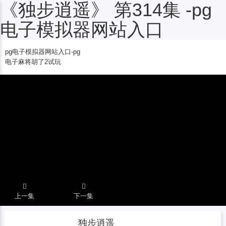
《独步逍遥》 第314集 -pg
电子麻将胡了2试玩
电子模拟器网站入口
pg电子模拟器网站入口-pg
电子麻将胡了2试玩
上一集
下一集
独步逍遥