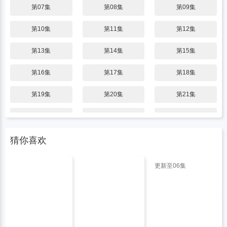
第07集
第08集
第09集
第10集
第11集
第12集
第13集
第14集
第15集
第16集
第17集
第18集
第19集
第20集
第21集
第22集
第23集
第24集
第25集
第26集
第27集
猜你喜欢
第28集
第29集
第30集
更新至06集
第31集
第32集
第33集
第34集
第35集
第36集
第37集
第38集
第39集