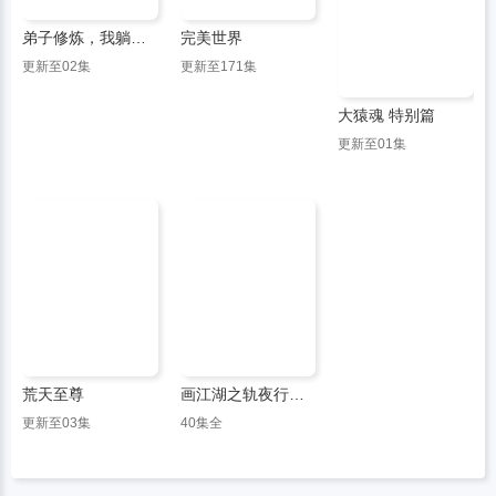
弟子修炼，我躺平！第二季
完美世界
第40集
第41集
第42集
更新至02集
更新至171集
第43集
第44集
第45集
大猿魂 特别篇
第46集
第47集
第48集
更新至01集
第49集
第50集
第51集
第52集
第53集
第54集
第55集
第56集
第57集
第58集
第59集
第60集
第61集
第62集
第63集
荒天至尊
画江湖之轨夜行第一季
更新至03集
40集全
第64集
第65集
第66集
第67集
第68集
第69集