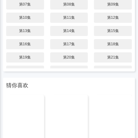
第07集
第08集
第09集
第10集
第11集
第12集
第13集
第14集
第15集
第16集
第17集
第18集
第19集
第20集
第21集
第22集
第23集
第24集
第25集
第26集
第27集
猜你喜欢
第28集
第29集
第30集
第31集
第32集
第33集
第34集
第35集
第36集
第37集
第38集
第39集