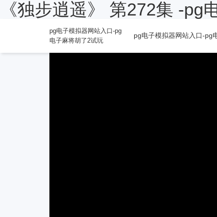
《独步逍遥》 第272集 -p
pg电子模拟器网站入口-pg
pg电子模拟器网站入口-p
电子麻将胡了2试玩