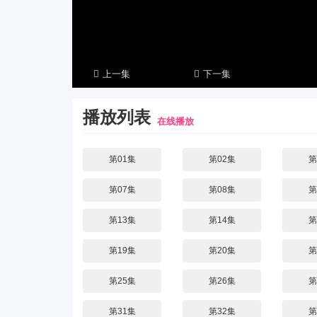
上一集
下一集
播放列表
在线播放
第01集
第02集
第
第07集
第08集
第
第13集
第14集
第
第19集
第20集
第
第25集
第26集
第
第31集
第32集
第