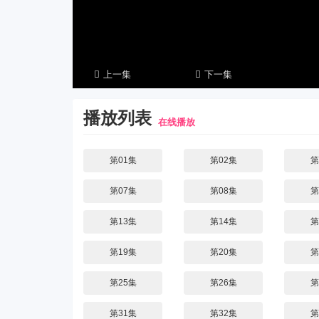
上一集
下一集
播放列表
在线播放
第01集
第02集
第
第07集
第08集
第
第13集
第14集
第
第19集
第20集
第
第25集
第26集
第
第31集
第32集
第