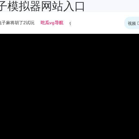
g电子模拟器网站入口
g电子麻将胡了2试玩
吃瓜vg导航
gs动漫
hn动漫
md动漫
uk
视频