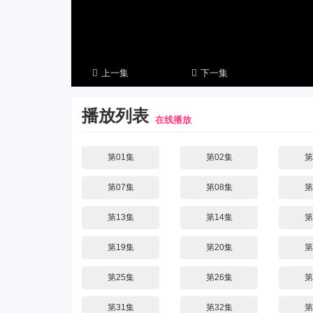
上一集
下一集
播放列表
在线播放
第01集
第02集
第
第07集
第08集
第
第13集
第14集
第
第19集
第20集
第
第25集
第26集
第
第31集
第32集
第