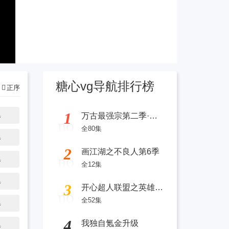
糖心vg导航排行榜
正序
1
集
万古最强宗第二季·动态漫
no
全80集
集
2
画江湖之不良人第6季
no
集
全12集
集
3
开心超人联盟之英雄归来
no
全52集
集
4
我独自氪金升级
集