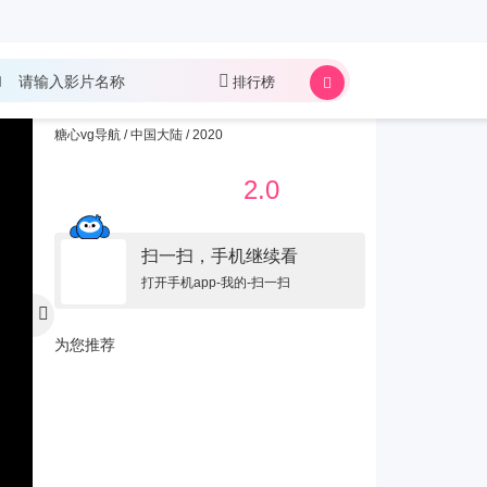
动漫
最近更新
排行榜
排行榜
独步逍遥
糖心vg导航 / 中国大陆 / 2020
2.0
扫一扫，手机继续看
打开手机app-我的-扫一扫
为您推荐