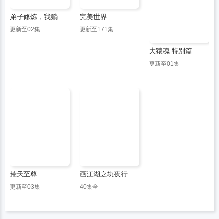
弟子修炼，我躺平！第二季
完美世界
第40集
第41集
第42集
更新至02集
更新至171集
第43集
第44集
第45集
大猿魂 特别篇
第46集
第47集
第48集
更新至01集
第49集
第50集
第51集
第52集
第53集
第54集
第55集
第56集
第57集
第58集
第59集
第60集
第61集
第62集
第63集
荒天至尊
画江湖之轨夜行第一季
更新至03集
40集全
第64集
第65集
第66集
第67集
第68集
第69集