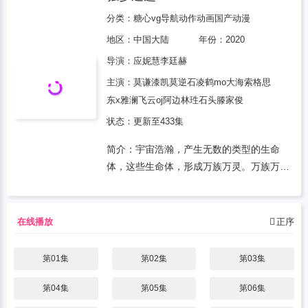
分类：
糖心vg导航
动作
动画
国产动漫
地区：
中国大陆
年份：
2020
导演：
应妮慧
李廷赫
主演：
莫谦
漆凯
莫逆
石凌鹤
mo
大海
索格
思
东
x
雅澜
飞云
oj
阿边
林珄
石头
滕家俊
状态：更新至433集
简介：宇宙浩瀚，产生无数的类型的生命
体，这些生命体，形成万族万灵。万族万灵
尽管种族不同，信仰不同，但一样的就是奢
望得道。任何一个生灵都是道心蒙尘，他们
不甘如此，以修行来悟道而变得强大，甚至
在线播放
正序
永生。天地大道如同
第01集
第02集
第03集
第04集
第05集
第06集