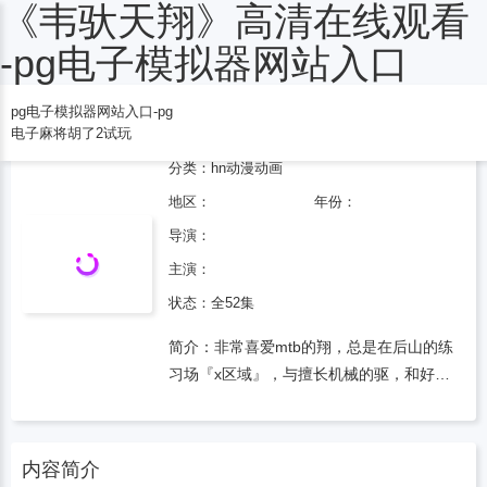
《韦驮天翔》高清在线观看
电子麻将胡了2试玩
-pg电子模拟器网站入口
pg电子模拟器网站入口-pg
韦驮天翔
电子麻将胡了2试玩
分类：
hn动漫
动画
地区：
年份：
导演：
主演：
状态：全52集
简介：非常喜爱mtb的翔，总是在后山的练
习场『x区域』，与擅长机械的驱，和好胜
心很强的女孩子まこと一起练习着。突然有
一天他们接到了同样爱好mtb的鲛岛兄弟的
挑战，如果输掉的话『x区域』就要让给鲛
内容简介
岛兄弟。这里