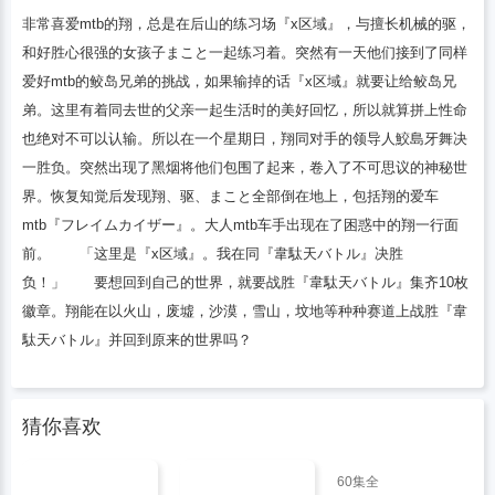
非常喜爱mtb的翔，总是在后山的练习场『x区域』，与擅长机械的驱，
和好胜心很强的女孩子まこと一起练习着。突然有一天他们接到了同样
爱好mtb的鲛岛兄弟的挑战，如果输掉的话『x区域』就要让给鲛岛兄
弟。这里有着同去世的父亲一起生活时的美好回忆，所以就算拼上性命
也绝对不可以认输。所以在一个星期日，翔同对手的领导人鮫島牙舞决
一胜负。突然出现了黑烟将他们包围了起来，卷入了不可思议的神秘世
界。恢复知觉后发现翔、驱、まこと全部倒在地上，包括翔的爱车
mtb『フレイムカイザー』。大人mtb车手出现在了困惑中的翔一行面
前。 「这里是『x区域』。我在同『韋駄天バトル』决胜
负！」 要想回到自己的世界，就要战胜『韋駄天バトル』集齐10枚
徽章。翔能在以火山，废墟，沙漠，雪山，坟地等种种赛道上战胜『韋
駄天バトル』并回到原来的世界吗？
猜你喜欢
60集全