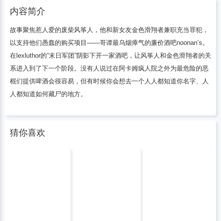
团”阴影下开一家酒吧，让风筝人和金色滑
内容简介
故事聚焦惹人爱的废柴风筝人，他和新女友金色滑翔者兼职充当罪犯，
以支持他们愚蠢的购买项目——哥谭最乌烟瘴气的廉价酒吧noonan’s。
在lexluthor的“末日军团”阴影下开一家酒吧，让风筝人和金色滑翔者的关
系进入到了下一个阶段。没有人说过在阿卡姆疯人院之外为最危险的恶
棍们提供啤酒会很容易，但有时候你会想去一个人人都知道你名字、人
人都知道如何藏尸的地方。
猜你喜欢