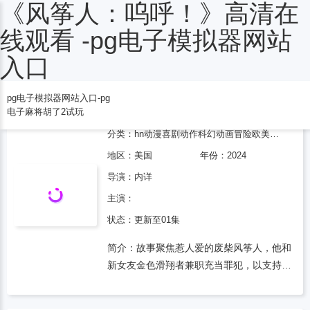
《风筝人：呜呼！》高清在
电子麻将胡了2试玩
线观看 -pg电子模拟器网站
入口
pg电子模拟器网站入口-pg
风筝人：呜呼！
电子麻将胡了2试玩
分类：
hn动漫
喜剧
动作
科幻
动画
冒险
欧美动漫
地区：
美国
年份：
2024
导演：
内详
主演：
状态：更新至01集
简介：故事聚焦惹人爱的废柴风筝人，他和
新女友金色滑翔者兼职充当罪犯，以支持他
们愚蠢的购买项目——哥谭最乌烟瘴气的廉
价酒吧noonan’s。在lexluthor的“末日军