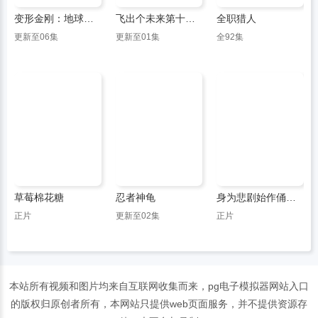
变形金刚：地球火种第二季
飞出个未来第十二季
全职猎人
更新至06集
更新至01集
全92集
草莓棉花糖
忍者神龟
身为悲剧始作俑者的最强邪恶boss女王为民竭心尽力
正片
更新至02集
正片
本站所有视频和图片均来自互联网收集而来，pg电子模拟器网站入口
的版权归原创者所有，本网站只提供web页面服务，并不提供资源存