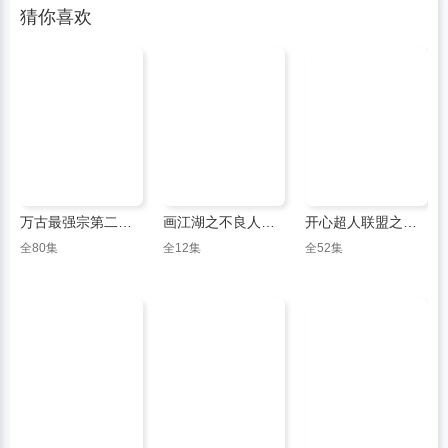
猜你喜欢
万古最强宗第二季·动态漫
画江湖之不良人第6季
开心超人联盟之英雄归来
全80集
全12集
全52集