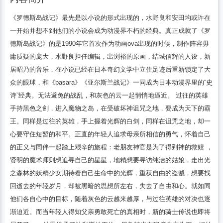
《罗德斯岛战记》最先是以小说的形式出现的，水野良和安田均或许在
一开始并想不到他们的小说会成为动漫界不朽的经典。真正成就了《罗
德斯岛战记》的是1990年它首次作为动画ova出现的时候，制作阵容毋
庸质疑的庞大，水野良担任编辑，出浏裕的原画，结城信辉的人设，新
居昭乃的音乐，在小说已经在日本奇幻文学中立住足迹后重新锁定了大
众的眼球，和《basara》《亚尔斯兰战记》一同成为日本动漫界里的“史
诗”经典。无法避免的战乱，和灰色的云一起悄悄地逼近。 过往的英雄
手持黑色之剑，进入魔物之岛，在受破坏神诅咒之地，要成为天下的霸
王。同样是过往的英雄，手上握着光辉的白剑，同样在诅咒之地，却一
心要守住短暂的和平。正直的年轻人追求母亲所相信的勇气，怀着自己
的正义与同伴一起踏上艰辛的旅程：老朋友神官是为了得到神的救赎 ，
贤明的魔术师则想追寻自己的星星，地精想要寻访纯洁的姑娘，走出光
之森林的妖精少女期待着自己生命中的光辉，重获自由的盗贼，想要找
回逝去的年轻岁月，却被黑暗的思想所左右，失去了自由和心。就如同
他们各自心中的目标，随着灰色的云越来越厚，与过往英雄的对决也逐
渐迫近。而当年轻人得知父亲勇敢死亡的真相时，新的骑士传说也即将