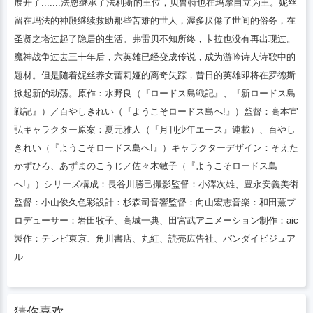
展开了.......法恩继承了法利斯的王位，贝鲁特也在玛摩自立为王。妮丝
留在玛法的神殿继续救助那些苦难的世人，渥多厌倦了世间的俗务，在
圣贤之塔过起了隐居的生活。弗雷贝不知所终，卡拉也没有再出现过。
魔神战争过去三十年后，六英雄已经变成传说，成为游吟诗人诗歌中的
题材。但是随着妮丝养女蕾莉娅的离奇失踪，昔日的英雄即将在罗德斯
掀起新的动荡。原作：水野良（『ロードス島戦記』、『新ロードス島
戦記』）／百やしきれい（『ようこそロードス島へ!』）監督：高本宣
弘キャラクター原案：夏元雅人（『月刊少年エース』連載）、百やし
きれい（『ようこそロードス島へ!』）キャラクターデザイン：そえた
かずひろ、あずまのこうじ／佐々木敏子（『ようこそロードス島
へ!』）シリーズ構成：長谷川勝己撮影監督：小澤次雄、豊永安義美術
監督：小山俊久色彩設計：杉森司音響監督：向山宏志音楽：和田薫プ
ロデューサー：岩田牧子、高城一典、田宮武アニメーション制作：aic
製作：テレビ東京、角川書店、丸紅、読売広告社、バンダイビジュア
ル
猜你喜欢