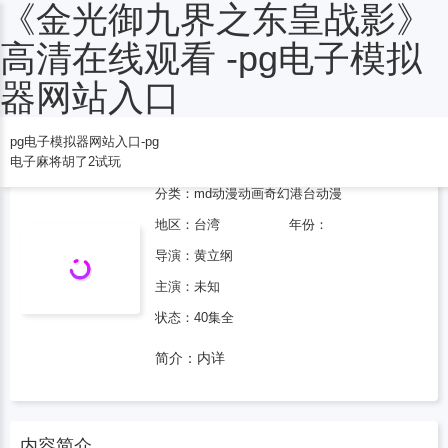
《金光御九界之东皇战影》
电子麻将胡了2试玩
高清在线观看 -pg电子模拟
器网站入口
pg电子模拟器网站入口-pg
金光御九界之东皇战影
电子麻将胡了2试玩
分类：
md动漫
动画
奇幻
港台动漫
地区：
台湾
年份：
导演：
黄立纲
主演：未知
状态：40集全
简介：内详
内容简介