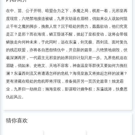
在中、苗、公子开明、暗盟合力之下，杀魔之局，棋差一着，元邪皇再
度现世，六绝禁地接连被破，九界灾劫逼在眉梢，俏如来众人该如何阻
止千年之魔的脚步，挽救人世？沉于暗处的势力，蠢蠢欲动，他们究竟
是正？是邪？而在海境，鳞王昏迷不醒，掀起了皇权变动，这将会带领
鳞族走向何种未来，于此同时，远在东瀛，剑无极、西剑流、面对复仇
的残忍联盟，亦将各自恩怨情仇中，开启新的篇章…六绝禁地崩毁，伏
羲深渊再开，一代霸主元邪皇的始界回归计划只差一步。九界危机迫在
眉睫，俏如来、史艳文、天地不容客，神蛊温皇等群侠又要如何力挽狂
澜？东瀛西剑流又将遭遇怎样的危机？海境皇族又将掀起怎样的波澜？
更有潜藏在暗处的危机即将浮现，准备揭开另一页历史篇章！烛龙霸
业，九界归一劫殃启；瀚海皇权，影谋暗计嫡争权；东瀛战涛，扶桑恩
仇起风云。
猜你喜欢