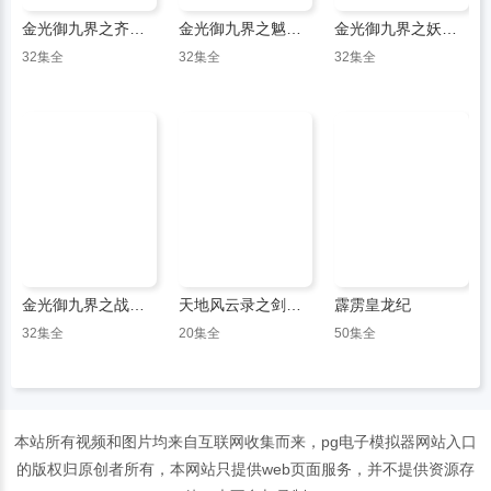
金光御九界之齐神箓
金光御九界之魆妖纪
金光御九界之妖祸天劫
32集全
32集全
32集全
金光御九界之战血天道
天地风云录之剑影魔踪
霹雳皇龙纪
32集全
20集全
50集全
本站所有视频和图片均来自互联网收集而来，pg电子模拟器网站入口
的版权归原创者所有，本网站只提供web页面服务，并不提供资源存